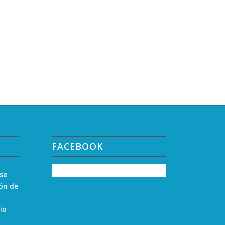
FACEBOOK
 se
zón de
io