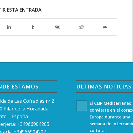
IR ESTA ENTRADA
NDE ESTAMOS
ULTIMAS NOTICIAS
ida de Las Cofradias nº 2
El CEIP Mediterráneo
0 Pilar de la Horadada
convierte en el cora
ante – España
Europa durante una
erjería: +34966904205
semana de intercamb
cultural
etaría: +34966904207