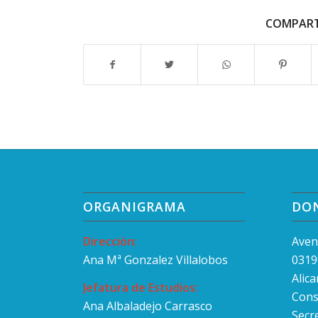
COMPART
ORGANIGRAMA
DO
Dirección:
Aven
Ana Mª Gonzalez Villalobos
0319
Alic
Jefatura de Estudios:
Cons
Ana Albaladejo Carrasco
Secr