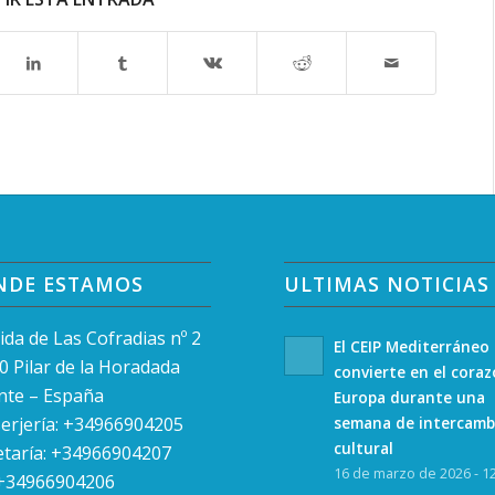
NDE ESTAMOS
ULTIMAS NOTICIAS
ida de Las Cofradias nº 2
El CEIP Mediterráneo
0 Pilar de la Horadada
convierte en el cora
ante – España
Europa durante una
erjería: +34966904205
semana de intercamb
cultural
etaría: +34966904207
16 de marzo de 2026 - 1
 +34966904206