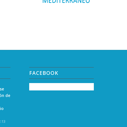
FACEBOOK
 se
zón de
io
2:13