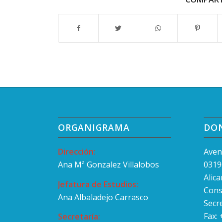
ORGANIGRAMA
DO
Dirección:
Aven
Ana Mª Gonzalez Villalobos
0319
Alic
Jefatura de Estudios:
Cons
Ana Albaladejo Carrasco
Secr
Fax:
Secretaría: