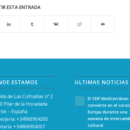
IR ESTA ENTRADA
NDE ESTAMOS
ULTIMAS NOTICIAS
ida de Las Cofradias nº 2
El CEIP Mediterráneo
0 Pilar de la Horadada
convierte en el cora
ante – España
Europa durante una
erjería: +34966904205
semana de intercamb
cultural
etaría: +34966904207