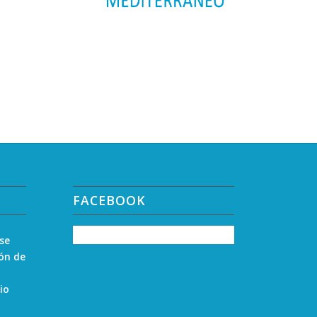
FACEBOOK
 se
zón de
io