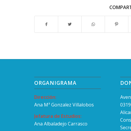
COMPART
ORGANIGRAMA
DO
Dirección:
Aven
Ana Mª Gonzalez Villalobos
0319
Alic
Jefatura de Estudios:
Cons
Ana Albaladejo Carrasco
Secr