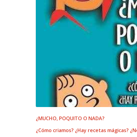
¿MUCHO, POQUITO O NADA?
¿Cómo criamos? ¿Hay recetas mágicas? ¿Ne