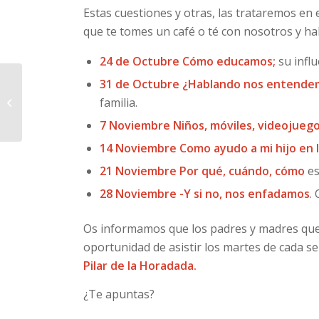
Estas cuestiones y otras, las trataremos en e
que te tomes un café o té con nosotros y h
24 de Octubre Cómo educamos;
su infl
RESULTADOS DE LOS
31 de Octubre ¿Hablando nos entend
EXÁMENES DE
familia.
CAMBRIDGE. JUNIO
7 Noviembre Niños, móviles, videojuegos
2016
14 Noviembre Como ayudo a mi hijo en 
21 Noviembre Por qué, cuándo, cómo
es
28 Noviembre -Y si no, nos enfadamos
.
Os informamos que los padres y madres que
oportunidad de asistir los martes de cada s
Pilar de la Horadada.
¿Te apuntas?