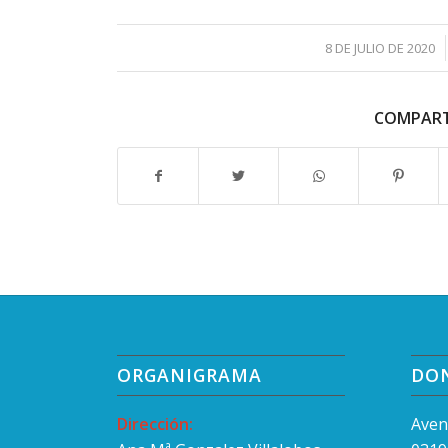
/
8 DE JULIO DE 2020
COMPART
ORGANIGRAMA
DO
Dirección:
Aven