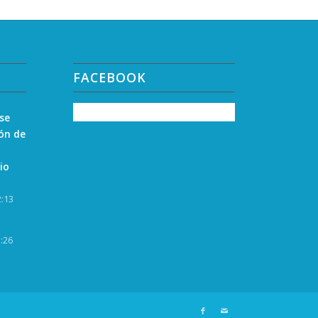
FACEBOOK
 se
zón de
io
2:13
3:26