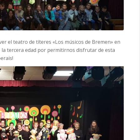
ver el teatro de títeres «Los músicos de Bremen» en
e la tercera edad por permitirnos disfrutar de esta
erais!