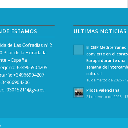
NDE ESTAMOS
ULTIMAS NOTICIAS
ida de Las Cofradias nº 2
El CEIP Mediterráneo
0 Pilar de la Horadada
convierte en el cora
ante – España
Europa durante una
erjería: +34966904205
semana de intercamb
cultural
etaría: +34966904207
16 de marzo de 2026 - 1
 +34966904206
eo:
03015211@gva.es
Pilota valenciana
21 de enero de 2026 - 1
d